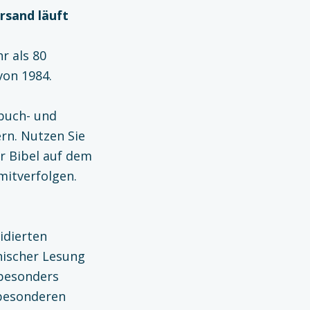
ersand läuft
r als 80
von 1984.
buch- und
rn. Nutzen Sie
r Bibel auf dem
 mitverfolgen.
vidierten
nischer Lesung
 besonders
 besonderen