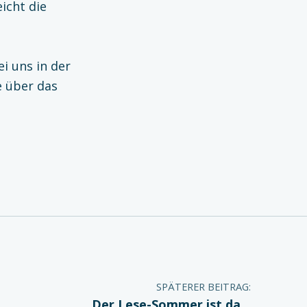
icht die
ei uns in der
e über das
SPÄTERER BEITRAG:
Der Lese-Sommer ist da…