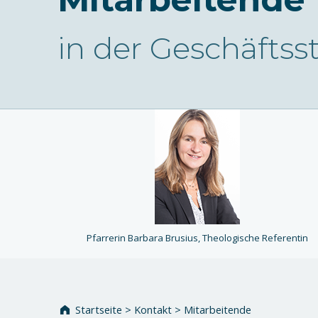
in der Geschäftsst
Pfarrerin Barbara Brusius, Theologische Referentin
Zurück zur Hauptnavigation springen
Startseite
>
Kontakt
>
Mitarbeitende