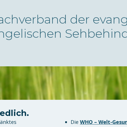
achverband der evang
ngelischen Sehbehind
edlich.
ränktes
Die
WHO – Welt-Gesun