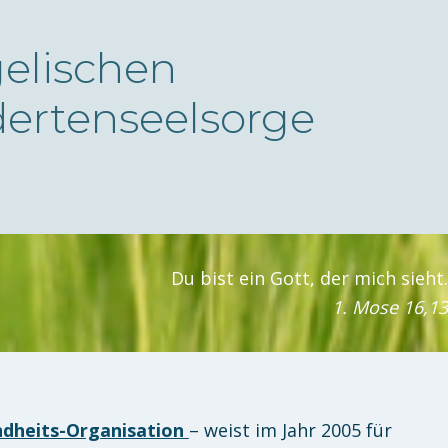
elischen
ertenseelsorge
Du bist ein Gott, der mich sieht.
1. Mose 16,13
dheits-Organisation
– weist im Jahr 2005 für