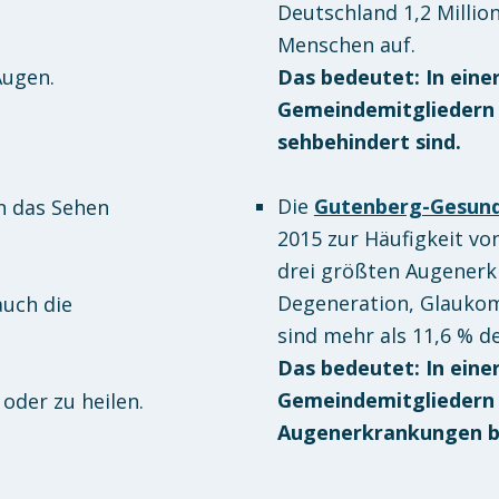
Deutschland 1,2 Milli
Menschen auf.
Das bedeutet: In eine
Augen.
Gemeindemitgliedern l
sehbehindert sind.
Die
Gutenberg-Gesundh
n das Sehen
2015 zur Häufigkeit vo
drei größten Augenerk
Degeneration, Glaukom 
uch die
sind mehr als 11,6 % d
Das bedeutet: In eine
Gemeindemitgliedern l
oder zu heilen.
Augenerkrankungen be