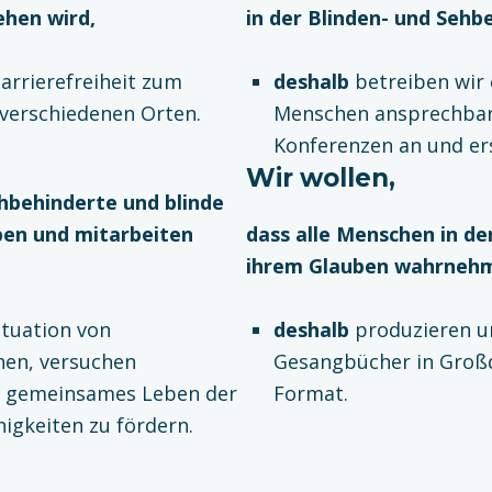
ehen wird,
in der Blinden- und Sehb
arrierefreiheit zum
deshalb
betreiben wir e
verschiedenen Orten.
Menschen ansprechbar
Konferenzen an und ers
Wir wollen,
hbehinderte und blinde
ben und mitarbeiten
dass alle Menschen in de
ihrem Glauben wahrneh
Situation von
deshalb
produzieren un
hen, versuchen
Gesangbücher in Großd
 gemeinsames Leben der
Format.
igkeiten zu fördern.