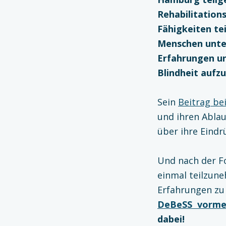
Rehabilitation
Fähigkeiten te
Menschen unter
Erfahrungen un
Blindheit aufz
Sein
Beitrag be
und ihren Abla
über ihre Eindr
Und nach der Fo
einmal teilzun
Erfahrungen zu 
DeBeSS vormer
dabei!