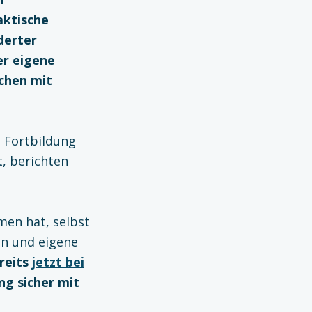
aktische
derter
er eigene
chen mit
e Fortbildung
, berichten
men hat, selbst
n und eigene
ereits
jetzt bei
ng sicher mit