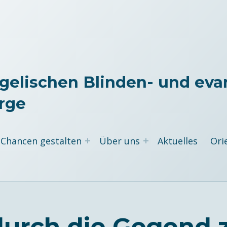
gelischen Blinden- und eva
rge
Chancen gestalten
Über uns
Aktuelles
Ori
urch die Gegend z