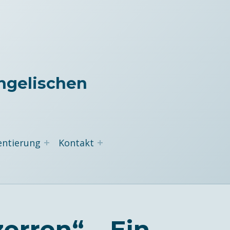
ngelischen
entierung
Kontakt
erren“ – Ein