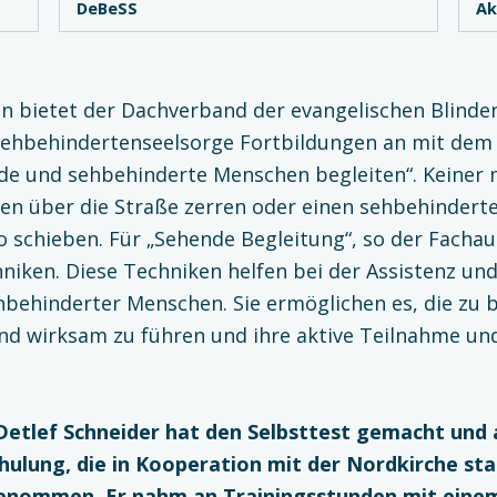
DeBeSS
Ak
ren bietet der Dachverband der evangelischen Blinde
Sehbehindertenseelsorge Fortbildungen an mit dem 
nde und sehbehinderte Menschen begleiten“. Keiner
en über die Straße zerren oder einen sehbehinder
o schieben. Für „Sehende Begleitung“, so der Fachau
niken. Diese Techniken helfen bei der Assistenz u
hbehinderter Menschen. Sie ermöglichen es, die zu 
nd wirksam zu führen und ihre aktive Teilnahme un
 Detlef Schneider hat den Selbsttest gemacht und 
hulung, die in Kooperation mit der Nordkirche sta
enommen. Er nahm an Trainingsstunden mit eine