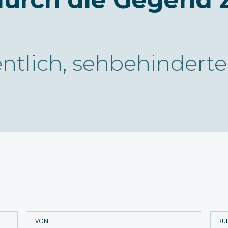
gentlich, sehbehinder
VON:
RUB