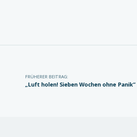
Zurück zur Hauptnavigation springen
Beitragsnavigation
FRÜHERER BEITRAG:
„Luft holen! Sieben Wochen ohne Panik“