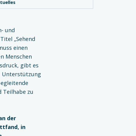
tuelles
n- und
Titel „Sehend
 muss einen
ten Menschen
sdruck, gibt es
nd Unterstützung
begleitende
d Teilhabe zu
an der
ttfand, in
m