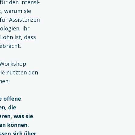
ür den intensi­
t, warum sie
für Assistenzen
ologien, ihr
Lohn ist, dass
gebracht.
n Workshop
sie nutzten den
hen.
e offene
n, die
eren, was sie
ben können.
sen sich über