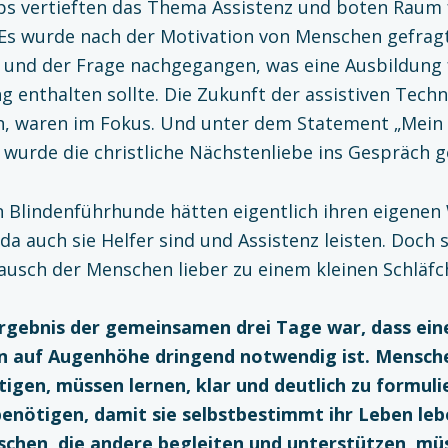
s vertieften das Thema Assistenz und boten Raum f
 Es wurde nach der Motivation von Menschen gefrag
 und der Frage nachgegangen, was eine Ausbildung 
g enthalten sollte. Die Zukunft der assistiven Techn
n, waren im Fokus. Und unter dem Statement „Mein 
“ wurde die christliche Nächstenliebe ins Gespräch 
 Blindenführhunde hätten eigentlich ihren eigene
a auch sie Helfer sind und Assistenz leisten. Doch 
tausch der Menschen lieber zu einem kleinen Schläfc
Ergebnis der gemeinsamen drei Tage war, dass ein
 auf Augenhöhe dringend notwendig ist. Mensche
igen, müssen lernen, klar und deutlich zu formuli
enötigen, damit sie selbstbestimmt ihr Leben le
chen, die andere begleiten und unterstützen, müs