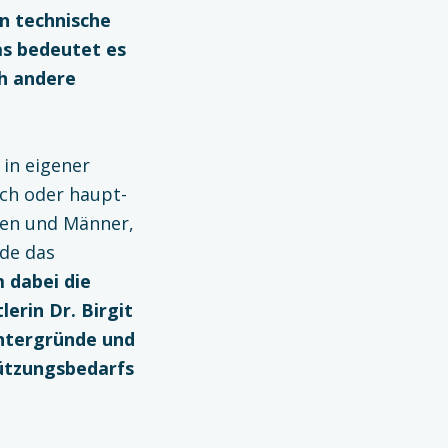
en technische
was bedeutet es
ch andere
in eigener
ch oder haupt­
auen und Männer,
rde das
m dabei die
lerin Dr. Birgit
intergründe und
ützungsbedarfs