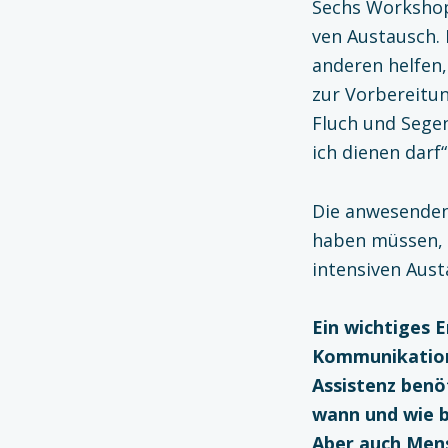
Sechs Workshop
ven Austausch.
anderen helfen,
zur Vorbereitun
Fluch und Sege
ich dienen darf
Die anwesenden
haben müssen, d
intensi­ven Aus
Ein wichtiges 
Kommuni­kation
Assistenz benöt
wann und wie b
Aber auch Mens