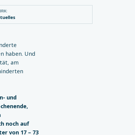
RIK:
tuelles
inderte
en haben. Und
tät, am
hinderten
n- und
ochenende,
m
ch noch auf
ter von 17 – 73