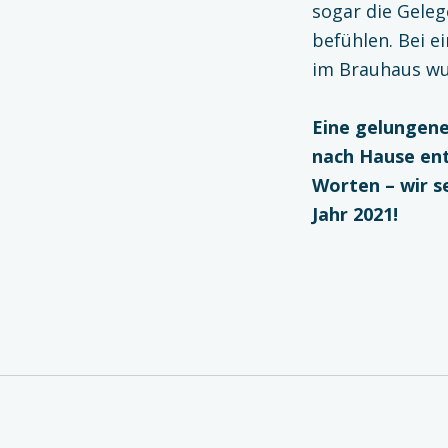
sogar die Gele­
befühlen. Bei 
im Brauhaus wu
Eine gelungene
nach Hause ent
Worten – wir s
Jahr 2021!
Zurück zur Hauptnavigation springen
Beitragsnavigation