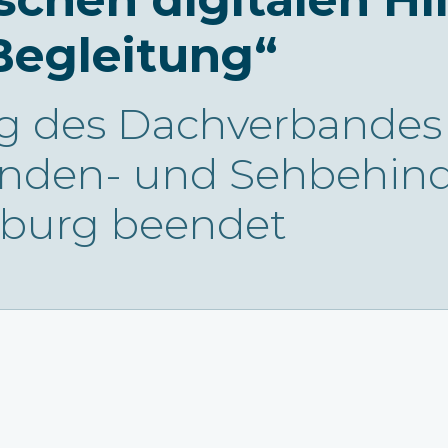
Begleitung“
g des Dachverbandes
inden- und Sehbehind
sburg beendet